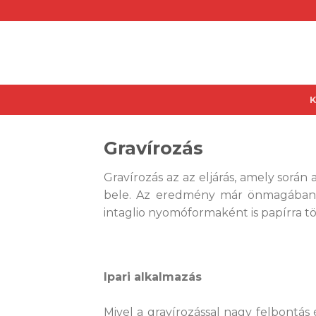
Skip
to
content
Gravírozás
Gravírozás az az eljárás, amely sorá
bele. Az eredmény már önmagában is
intaglio nyomóformaként is papírra 
Ipari alkalmazás
Mivel a gravírozással nagy felbontás