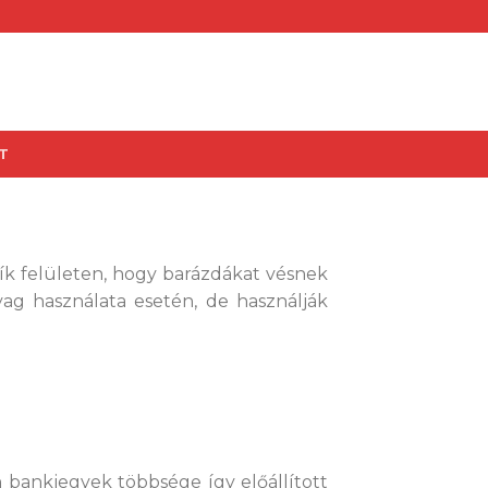
T
sík felületen, hogy barázdákat vésnek
ag használata esetén, de használják
n bankjegyek többsége így előállított