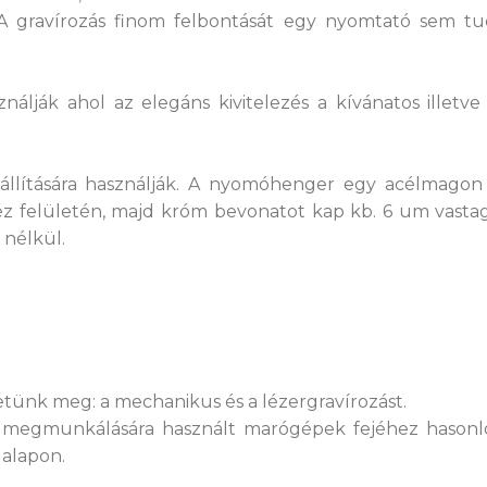
A gravírozás finom felbontását egy nyomtató sem tud
sználják ahol az elegáns kivitelezés a kívánatos ille
lítására használják. A nyomóhenger egy acélmagon l
 réz felületén, majd króm bevonatot kap kb. 6 um vast
a nélkül.
tünk meg: a mechanikus és a lézergravírozást.
megmunkálására használt marógépek fejéhez hasonló
 alapon.