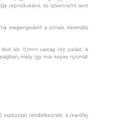
ja reprodukálni, és szkennelni sem
tve ha megengedett a színek minimális
évő kb. 0,1mm vastag réz palást. A
agságban, mely így már képes nyomat
 eszközzel rendelkeznek; a marófej