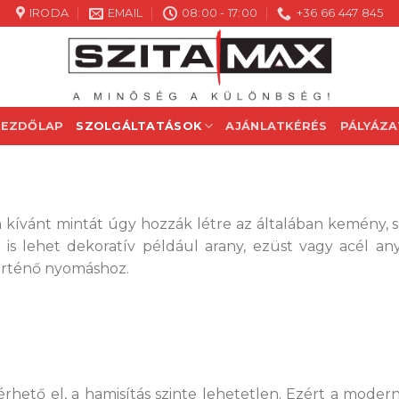
IRODA
EMAIL
08:00 - 17:00
+36 66 447 845
KEZDŐLAP
SZOLGÁLTATÁSOK
AJÁNLATKÉRÉS
PÁLYÁZA
n a kívánt mintát úgy hozzák létre az általában kemény, 
 lehet dekoratív például arany, ezüst vagy acél any
történő nyomáshoz.
 érhető el, a hamisítás szinte lehetetlen. Ezért a moder