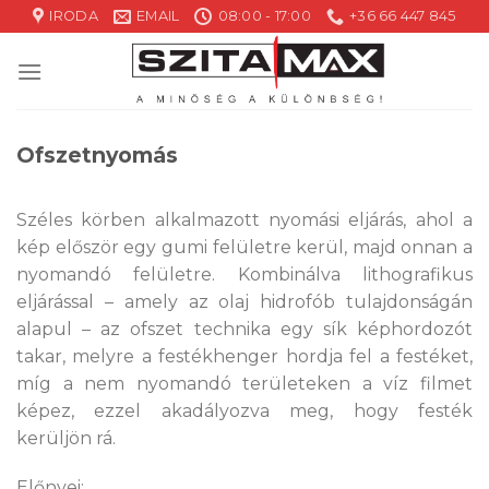
Skip
IRODA
EMAIL
08:00 - 17:00
+36 66 447 845
to
content
Ofszetnyomás
Széles körben alkalmazott nyomási eljárás, ahol a
kép először egy gumi felületre kerül, majd onnan a
nyomandó felületre. Kombinálva lithografikus
eljárással – amely az olaj hidrofób tulajdonságán
alapul – az ofszet technika egy sík képhordozót
takar, melyre a festékhenger hordja fel a festéket,
míg a nem nyomandó területeken a víz filmet
képez, ezzel akadályozva meg, hogy festék
kerüljön rá.
Előnyei: