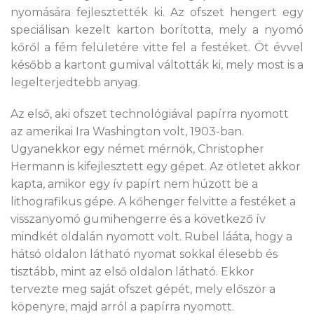
nyomására fejlesztették ki. Az ofszet hengert egy
speciálisan kezelt karton borította, mely a nyomó
kőről a fém felületére vitte fel a festéket. Öt évvel
később a kartont gumival váltották ki, mely most is a
legelterjedtebb anyag.
Az első, aki ofszet technológiával papírra nyomott
az amerikai Ira Washington volt, 1903-ban.
Ugyanekkor egy német mérnök, Christopher
Hermann is kifejlesztett egy gépet. Az ötletet akkor
kapta, amikor egy ív papírt nem húzott be a
lithografikus gépe. A kőhenger felvitte a festéket a
visszanyomó gumihengerre és a következő ív
mindkét oldalán nyomott volt. Rubel lááta, hogy a
hátsó oldalon látható nyomat sokkal élesebb és
tisztább, mint az első oldalon látható. Ekkor
tervezte meg saját ofszet gépét, mely először a
köpenyre, majd arról a papírra nyomott.