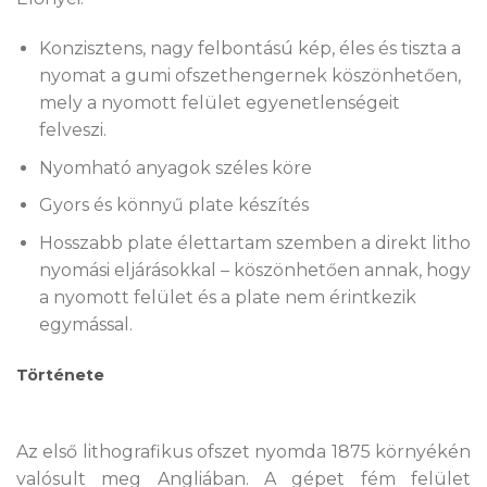
Konzisztens, nagy felbontású kép, éles és tiszta a
nyomat a gumi ofszethengernek köszönhetően,
mely a nyomott felület egyenetlenségeit
felveszi.
Nyomható anyagok széles köre
Gyors és könnyű plate készítés
Hosszabb plate élettartam szemben a direkt litho
nyomási eljárásokkal – köszönhetően annak, hogy
a nyomott felület és a plate nem érintkezik
egymással.
Története
Az első lithografikus ofszet nyomda 1875 környékén
valósult meg Angliában. A gépet fém felület