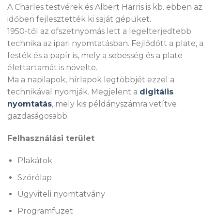
A Charles testvérek és Albert Harris is kb. ebben az
időben fejlesztették ki saját gépüket.
1950-től az ofszetnyomás lett a legelterjedtebb
technika az ipari nyomtatásban. Fejlődött a plate, a
festék és a papír is, mely a sebesség és a plate
élettartamát is növelte.
Ma a napilapok, hírlapok legtöbbjét ezzel a
technikával nyomják. Megjelent a
digitális
nyomtatás
, mely kis példányszámra vetítve
gazdaságosabb.
Felhasználási terület
Plakátok
Szórólap
Ügyviteli nyomtatvány
Programfüzet